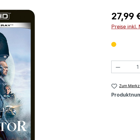
Regulärer Pr
27,99 
Preise inkl
Produkt
Zum Merkze
Produktnu