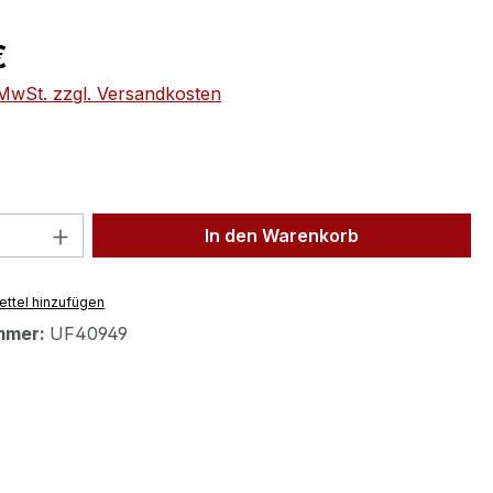
eis:
€
. MwSt. zzgl. Versandkosten
 Anzahl: Gib den gewünschten Wert ein 
In den Warenkorb
ttel hinzufügen
mmer:
UF40949