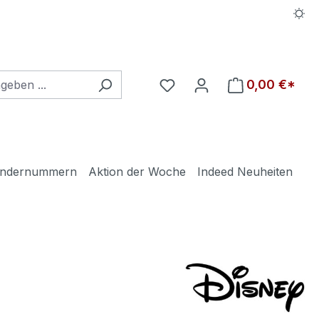
Du hast 0 Produkte auf d
0,00 €*
ndernummern
Aktion der Woche
Indeed Neuheiten