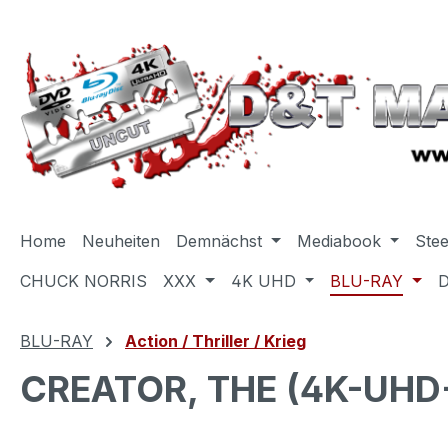
m Hauptinhalt springen
Zur Suche springen
Zur Hauptnavigation springen
Home
Neuheiten
Demnächst
Mediabook
Ste
CHUCK NORRIS
XXX
4K UHD
BLU-RAY
BLU-RAY
Action / Thriller / Krieg
CREATOR, THE (4K-UHD