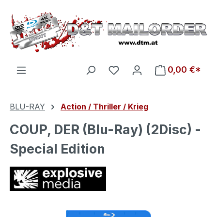
Zum Hauptinhalt springen
Du hast 0 Produkte auf d
0,00 €*
BLU-RAY
Action / Thriller / Krieg
COUP, DER (Blu-Ray) (2Disc) -
Special Edition
Bildergalerie überspringen