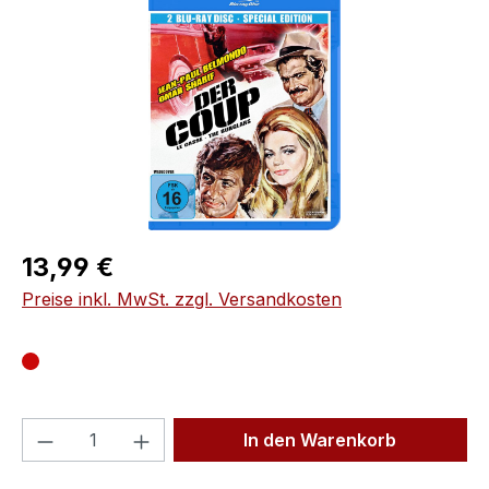
Regulärer Preis:
13,99 €
Preise inkl. MwSt. zzgl. Versandkosten
Produkt Anzahl: Gib den gewünschten We
In den Warenkorb