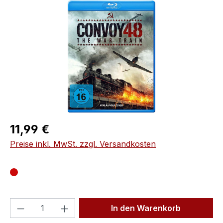
Bildergalerie überspringen
Regulärer Preis:
11,99 €
Preise inkl. MwSt. zzgl. Versandkosten
Produkt Anzahl: Gib den gewünschten We
In den Warenkorb