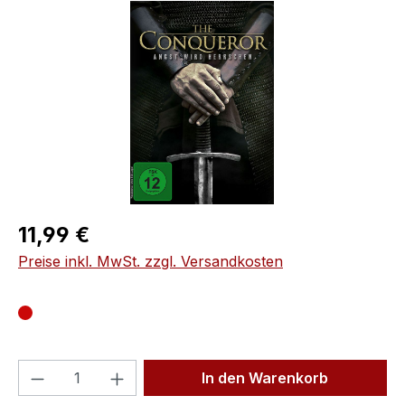
Bildergalerie überspringen
Regulärer Preis:
11,99 €
Preise inkl. MwSt. zzgl. Versandkosten
Produkt Anzahl: Gib den gewünschten We
In den Warenkorb