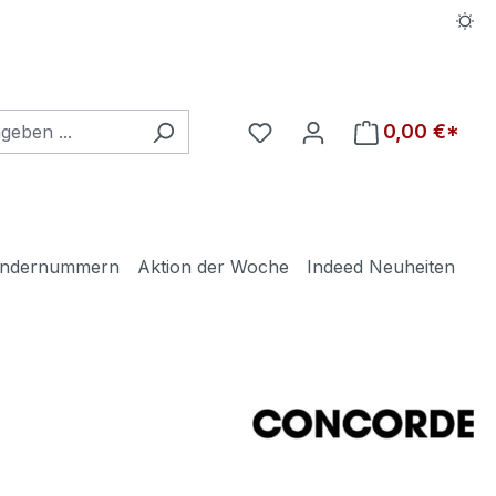
Du hast 0 Produkte auf d
0,00 €*
ndernummern
Aktion der Woche
Indeed Neuheiten