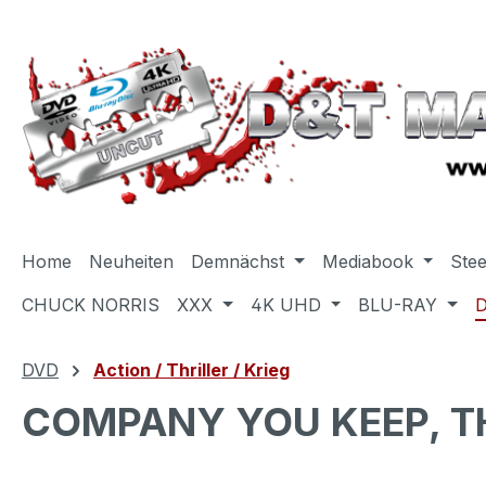
m Hauptinhalt springen
Zur Suche springen
Zur Hauptnavigation springen
Home
Neuheiten
Demnächst
Mediabook
Ste
CHUCK NORRIS
XXX
4K UHD
BLU-RAY
DVD
Action / Thriller / Krieg
COMPANY YOU KEEP, TH