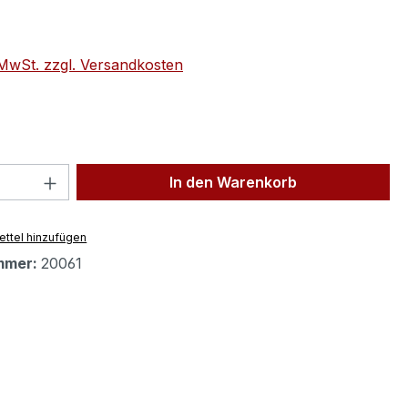
eis:
. MwSt. zzgl. Versandkosten
 Anzahl: Gib den gewünschten Wert ein 
In den Warenkorb
ttel hinzufügen
mmer:
20061