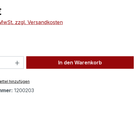
eis:
€
. MwSt. zzgl. Versandkosten
 Anzahl: Gib den gewünschten Wert ein 
In den Warenkorb
ttel hinzufügen
mmer:
1200203