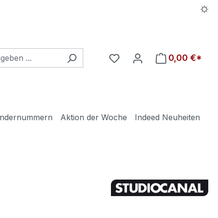
Du hast 0 Produkte auf d
0,00 €*
ndernummern
Aktion der Woche
Indeed Neuheiten