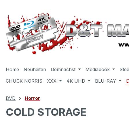
m Hauptinhalt springen
Zur Suche springen
Zur Hauptnavigation springen
Home
Neuheiten
Demnächst
Mediabook
Ste
CHUCK NORRIS
XXX
4K UHD
BLU-RAY
DVD
Horror
COLD STORAGE