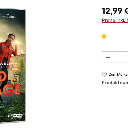
Regulärer Pr
12,99 
Preise inkl
Produkt
Zum Merkze
Produktnu