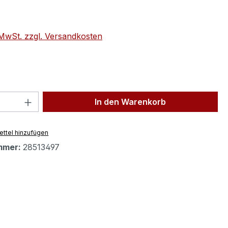
eis:
. MwSt. zzgl. Versandkosten
 Anzahl: Gib den gewünschten Wert ein 
In den Warenkorb
ttel hinzufügen
mmer:
28513497