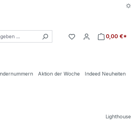
Du hast 0 Produkte auf d
0,00 €*
ndernummern
Aktion der Woche
Indeed Neuheiten
Lighthouse