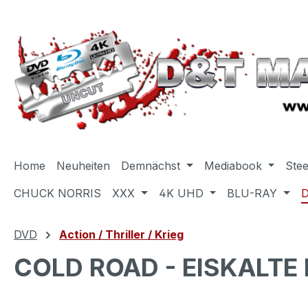
m Hauptinhalt springen
Zur Suche springen
Zur Hauptnavigation springen
Home
Neuheiten
Demnächst
Mediabook
Ste
CHUCK NORRIS
XXX
4K UHD
BLU-RAY
DVD
Action / Thriller / Krieg
COLD ROAD - EISKALTE