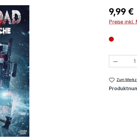
Regulärer Pr
9,99 €
Preise inkl
Produkt
Zum Merkze
Produktnu