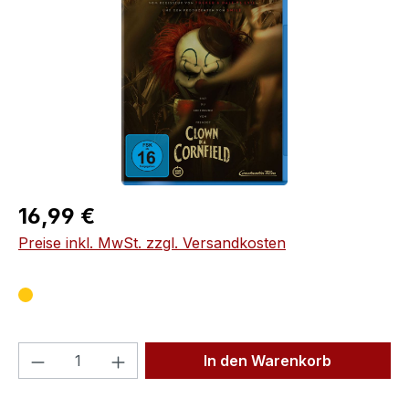
Regulärer Preis:
16,99 €
Preise inkl. MwSt. zzgl. Versandkosten
Produkt Anzahl: Gib den gewünschten We
In den Warenkorb