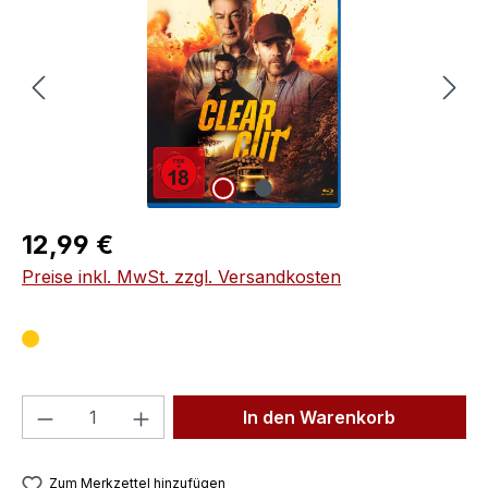
Regulärer Preis:
12,99 €
Preise inkl. MwSt. zzgl. Versandkosten
Produkt Anzahl: Gib den gewünschten We
In den Warenkorb
Zum Merkzettel hinzufügen