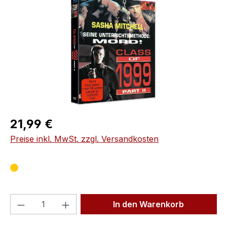
Regulärer Preis:
21,99 €
Preise inkl. MwSt. zzgl. Versandkosten
Produkt Anzahl: Gib den gewünschten We
In den Warenkorb