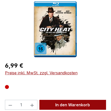
Bildergalerie überspringen
Regulärer Preis:
6,99 €
Preise inkl. MwSt. zzgl. Versandkosten
Produkt Anzahl: Gib den gewünschten We
In den Warenkorb