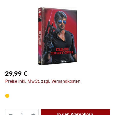
Bildergalerie überspringen
Regulärer Preis:
29,99 €
Preise inkl. MwSt. zzgl. Versandkosten
Produkt Anzahl: Gib den gewünschten We
In den Warenkorb