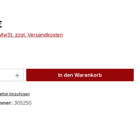
eis:
€
. MwSt. zzgl. Versandkosten
 Anzahl: Gib den gewünschten Wert ein 
In den Warenkorb
ttel hinzufügen
mmer:
305250