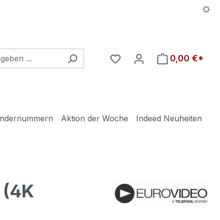
Du hast 0 Produkte auf d
0,00 €*
ndernummern
Aktion der Woche
Indeed Neuheiten
 (4K