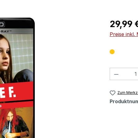
Regulärer Pr
29,99 
Preise inkl
Produkt
Zum Merkze
Produktnu