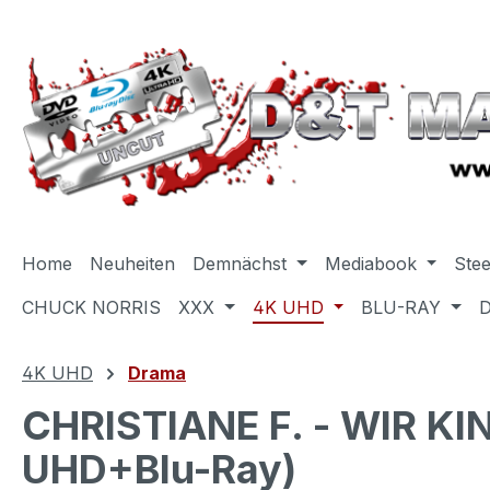
m Hauptinhalt springen
Zur Suche springen
Zur Hauptnavigation springen
Home
Neuheiten
Demnächst
Mediabook
Ste
CHUCK NORRIS
XXX
4K UHD
BLU-RAY
4K UHD
Drama
CHRISTIANE F. - WIR 
UHD+Blu-Ray)