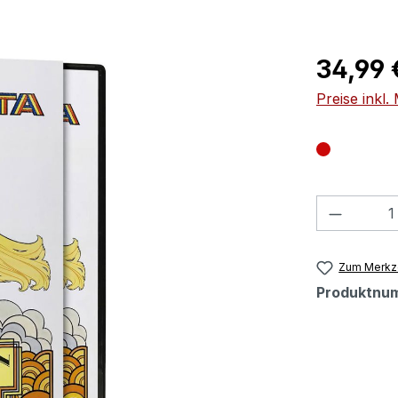
Regulärer Pr
34,99 
Preise inkl
Produkt
Zum Merkze
Produktnu