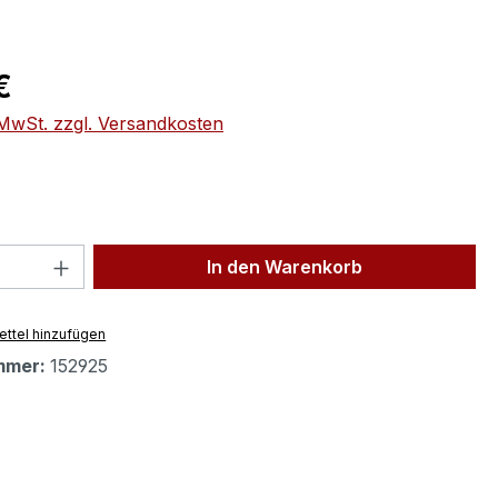
eis:
€
. MwSt. zzgl. Versandkosten
 Anzahl: Gib den gewünschten Wert ein 
In den Warenkorb
ttel hinzufügen
mmer:
152925