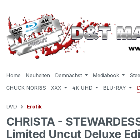
m Hauptinhalt springen
Zur Suche springen
Zur Hauptnavigation springen
Home
Neuheiten
Demnächst
Mediabook
Ste
CHUCK NORRIS
XXX
4K UHD
BLU-RAY
DVD
Erotik
CHRISTA - STEWARDESSE
Limited Uncut Deluxe Edi