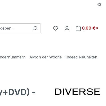
Du hast 0 Produkte auf d
0,00 €*
ndernummern
Aktion der Woche
Indeed Neuheiten
y+DVD) -