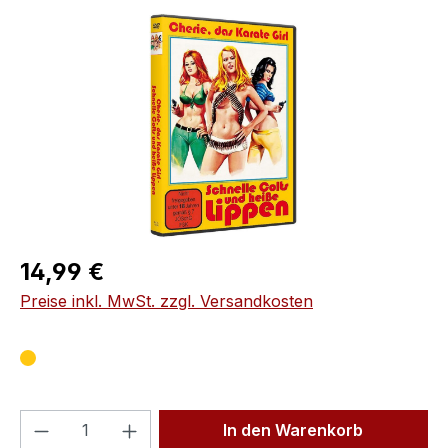
Bildergalerie überspringen
Regulärer Preis:
14,99 €
Preise inkl. MwSt. zzgl. Versandkosten
Produkt Anzahl: Gib den gewünschten We
In den Warenkorb