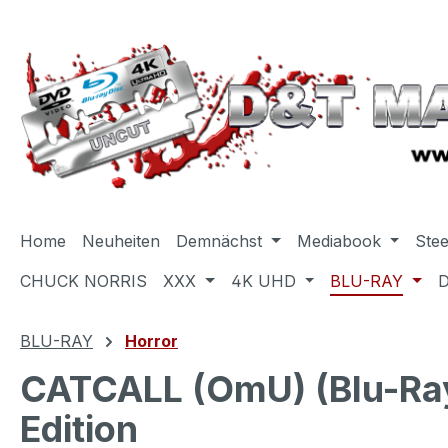
m Hauptinhalt springen
Zur Suche springen
Zur Hauptnavigation springen
Home
Neuheiten
Demnächst
Mediabook
Ste
CHUCK NORRIS
XXX
4K UHD
BLU-RAY
BLU-RAY
Horror
CATCALL (OmU) (Blu-Ray)
Edition