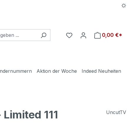
Du hast 0 Produkte auf d
0,00 €*
ndernummern
Aktion der Woche
Indeed Neuheiten
Limited 111
UncutTV