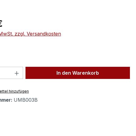
eis:
€
. MwSt. zzgl. Versandkosten
 Anzahl: Gib den gewünschten Wert ein 
In den Warenkorb
ttel hinzufügen
mmer:
UMB003B