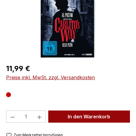
Regulärer Preis:
11,99 €
Preise inkl. MwSt. zzgl. Versandkosten
Produkt Anzahl: Gib den gewünschten We
In den Warenkorb
Zum Merkzettel hinzufügen