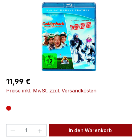
Bildergalerie überspringen
Regulärer Preis:
11,99 €
Preise inkl. MwSt. zzgl. Versandkosten
Produkt Anzahl: Gib den gewünschten We
In den Warenkorb