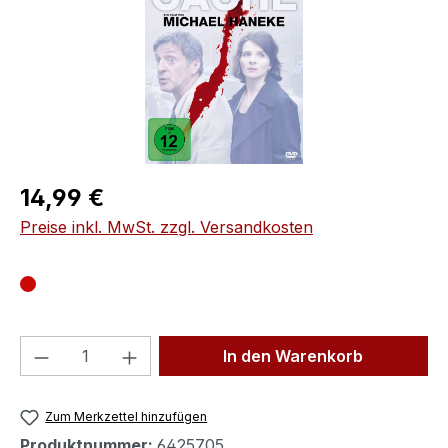
Regulärer Preis:
14,99 €
Preise inkl. MwSt. zzgl. Versandkosten
Produkt Anzahl: Gib den gewünschten We
In den Warenkorb
Zum Merkzettel hinzufügen
Produktnummer:
6425705