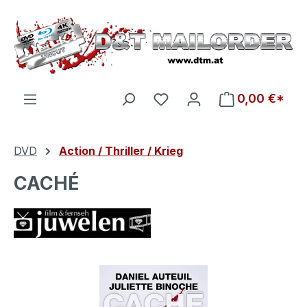
Zum Hauptinhalt springen
Du hast 0 Produkte auf d
0,00 €*
DVD
Action / Thriller / Krieg
CACHÉ
Bildergalerie überspringen