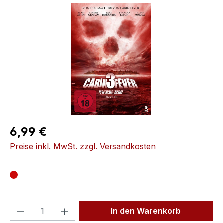
Bildergalerie überspringen
Regulärer Preis:
6,99 €
Preise inkl. MwSt. zzgl. Versandkosten
Produkt Anzahl: Gib den gewünschten We
In den Warenkorb