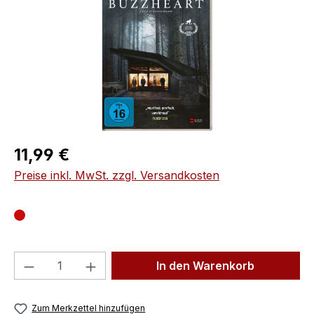
Regulärer Preis:
11,99 €
Preise inkl. MwSt. zzgl. Versandkosten
Produkt Anzahl: Gib den gewünschten We
In den Warenkorb
Zum Merkzettel hinzufügen