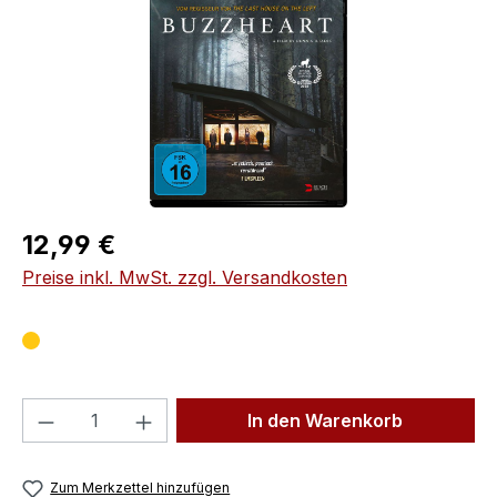
Regulärer Preis:
12,99 €
Preise inkl. MwSt. zzgl. Versandkosten
Produkt Anzahl: Gib den gewünschten We
In den Warenkorb
Zum Merkzettel hinzufügen