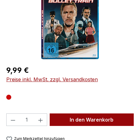
Regulärer Preis:
9,99 €
Preise inkl. MwSt. zzgl. Versandkosten
Produkt Anzahl: Gib den gewünschten We
In den Warenkorb
Zum Merkzettel hinzufügen