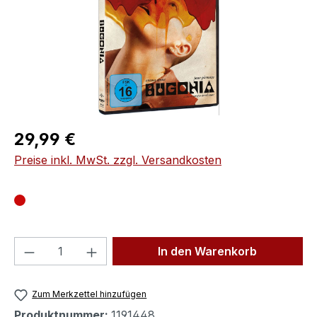
Regulärer Preis:
29,99 €
Preise inkl. MwSt. zzgl. Versandkosten
Produkt Anzahl: Gib den gewünschten We
In den Warenkorb
Zum Merkzettel hinzufügen
Produktnummer:
1191448