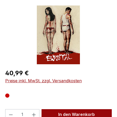
Bildergalerie überspringen
Regulärer Preis:
40,99 €
Preise inkl. MwSt. zzgl. Versandkosten
Produkt Anzahl: Gib den gewünschten We
In den Warenkorb