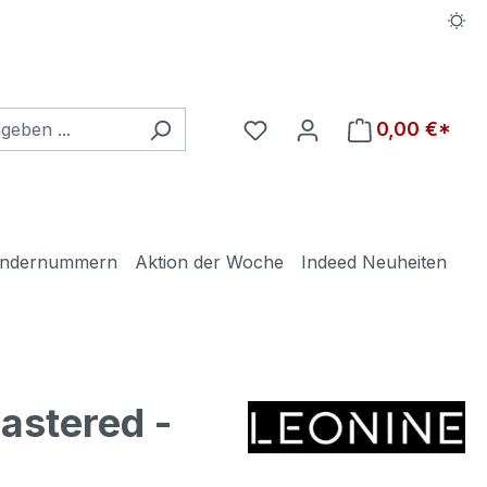
Du hast 0 Produkte auf d
0,00 €*
ndernummern
Aktion der Woche
Indeed Neuheiten
astered -