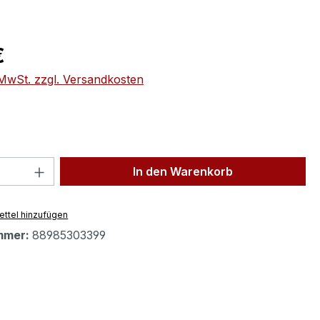
eis:
€
. MwSt. zzgl. Versandkosten
 Anzahl: Gib den gewünschten Wert ein 
In den Warenkorb
ttel hinzufügen
mmer:
88985303399