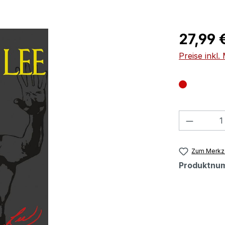
Regulärer Pr
27,99 
Preise inkl
Produkt
Zum Merkze
Produktnu