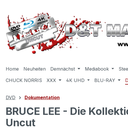
m Hauptinhalt springen
Zur Suche springen
Zur Hauptnavigation springen
Home
Neuheiten
Demnächst
Mediabook
Ste
CHUCK NORRIS
XXX
4K UHD
BLU-RAY
DVD
Dokumentation
BRUCE LEE - Die Kollekt
Uncut