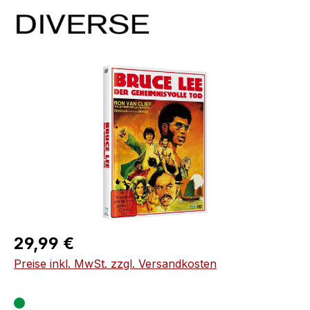
Bildergalerie überspringen
Regulärer Preis:
29,99 €
Preise inkl. MwSt. zzgl. Versandkosten