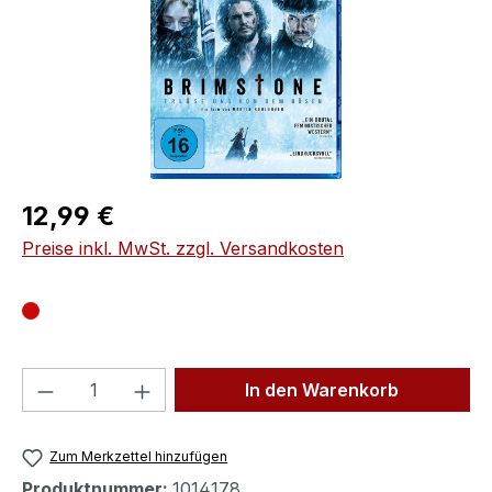
Regulärer Preis:
12,99 €
Preise inkl. MwSt. zzgl. Versandkosten
Produkt Anzahl: Gib den gewünschten We
In den Warenkorb
Zum Merkzettel hinzufügen
Produktnummer:
1014178