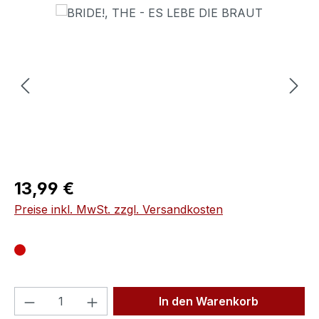
Bildergalerie überspringen
Regulärer Preis:
13,99 €
Preise inkl. MwSt. zzgl. Versandkosten
Produkt Anzahl: Gib den gewünschten We
In den Warenkorb