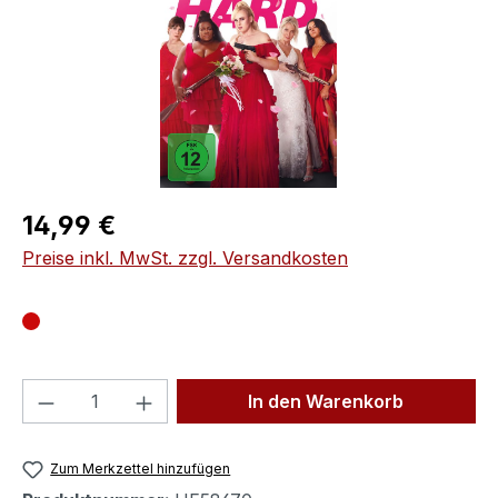
Regulärer Preis:
14,99 €
Preise inkl. MwSt. zzgl. Versandkosten
Produkt Anzahl: Gib den gewünschten We
In den Warenkorb
Zum Merkzettel hinzufügen