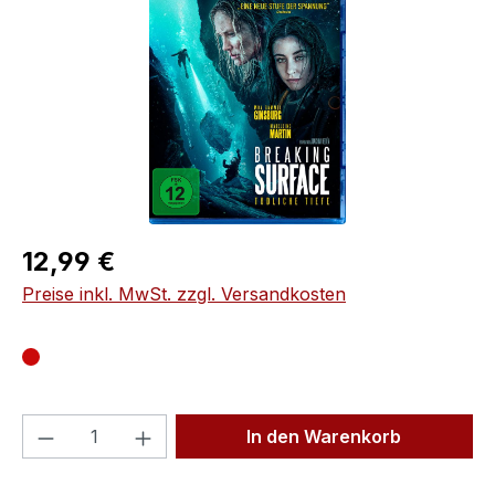
Regulärer Preis:
12,99 €
Preise inkl. MwSt. zzgl. Versandkosten
Produkt Anzahl: Gib den gewünschten We
In den Warenkorb