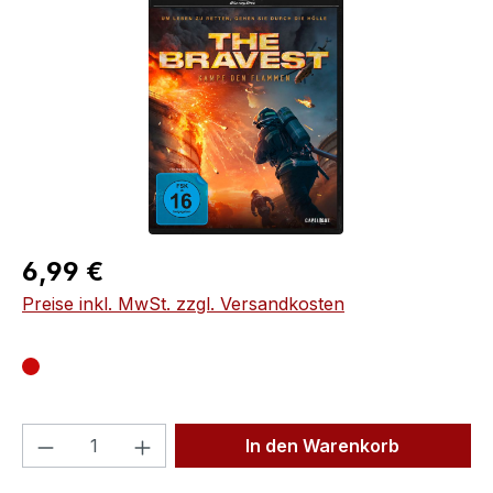
Regulärer Preis:
6,99 €
Preise inkl. MwSt. zzgl. Versandkosten
Produkt Anzahl: Gib den gewünschten We
In den Warenkorb