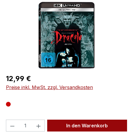
Bildergalerie überspringen
Regulärer Preis:
12,99 €
Preise inkl. MwSt. zzgl. Versandkosten
Produkt Anzahl: Gib den gewünschten We
In den Warenkorb