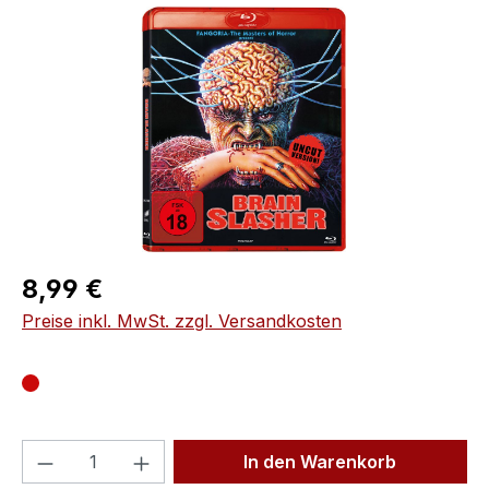
Bildergalerie überspringen
Regulärer Preis:
8,99 €
Preise inkl. MwSt. zzgl. Versandkosten
Produkt Anzahl: Gib den gewünschten We
In den Warenkorb