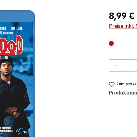
Regulärer Pr
8,99 €
Preise inkl
Produkt
Zum Merkze
Produktnu