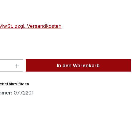
eis:
. MwSt. zzgl. Versandkosten
 Anzahl: Gib den gewünschten Wert ein 
In den Warenkorb
ttel hinzufügen
mmer:
0772201