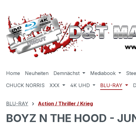
m Hauptinhalt springen
Zur Suche springen
Zur Hauptnavigation springen
Home
Neuheiten
Demnächst
Mediabook
Ste
CHUCK NORRIS
XXX
4K UHD
BLU-RAY
BLU-RAY
Action / Thriller / Krieg
BOYZ N THE HOOD - JUN