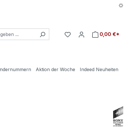
Du hast 0 Produkte auf d
0,00 €*
ndernummern
Aktion der Woche
Indeed Neuheiten