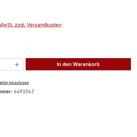
eis:
. MwSt. zzgl. Versandkosten
 Anzahl: Gib den gewünschten Wert ein 
In den Warenkorb
ttel hinzufügen
mmer:
6493347