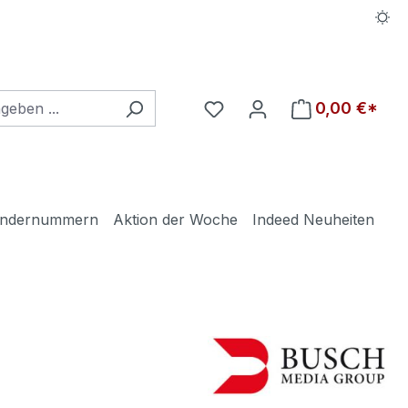
Du hast 0 Produkte auf d
0,00 €*
ndernummern
Aktion der Woche
Indeed Neuheiten