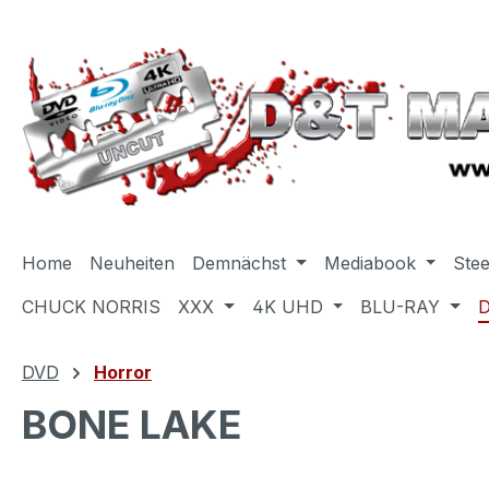
m Hauptinhalt springen
Zur Suche springen
Zur Hauptnavigation springen
Home
Neuheiten
Demnächst
Mediabook
Ste
CHUCK NORRIS
XXX
4K UHD
BLU-RAY
DVD
Horror
BONE LAKE