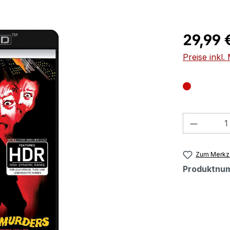
Regulärer Pr
29,99 
Preise inkl
Produkt
Zum Merkze
Produktnu