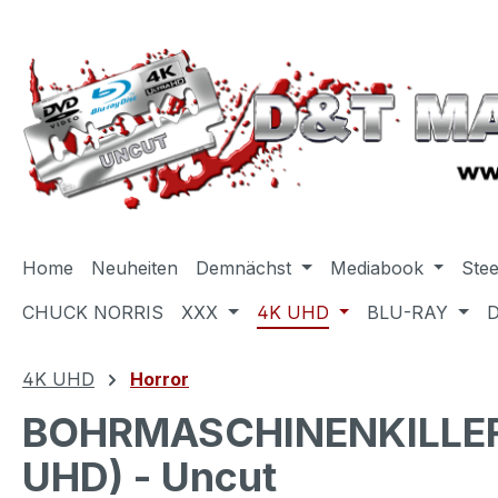
m Hauptinhalt springen
Zur Suche springen
Zur Hauptnavigation springen
Home
Neuheiten
Demnächst
Mediabook
Ste
CHUCK NORRIS
XXX
4K UHD
BLU-RAY
4K UHD
Horror
BOHRMASCHINENKILLER
UHD) - Uncut