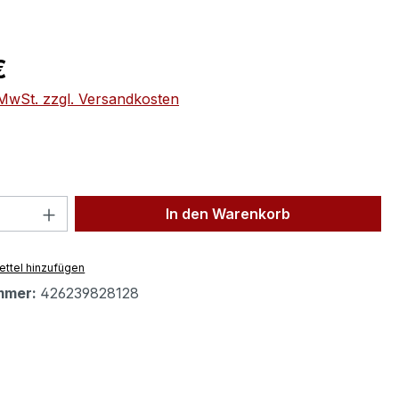
eis:
€
. MwSt. zzgl. Versandkosten
 Anzahl: Gib den gewünschten Wert ein 
In den Warenkorb
ttel hinzufügen
mmer:
426239828128