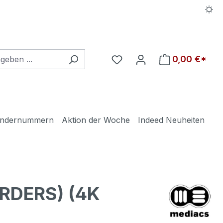
Du hast 0 Produkte auf d
0,00 €*
ndernummern
Aktion der Woche
Indeed Neuheiten
RDERS) (4K