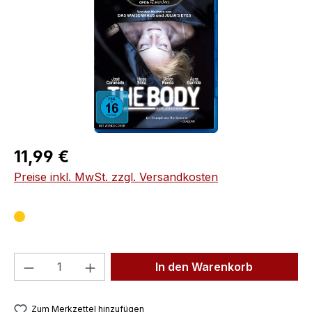
Regulärer Preis:
11,99 €
Preise inkl. MwSt. zzgl. Versandkosten
Produkt Anzahl: Gib den gewünschten We
In den Warenkorb
Zum Merkzettel hinzufügen