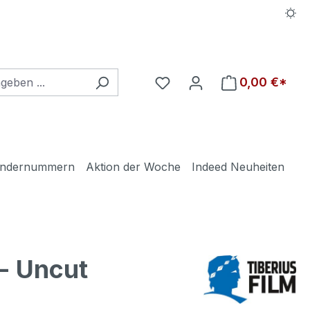
Du hast 0 Produkte auf d
0,00 €*
ndernummern
Aktion der Woche
Indeed Neuheiten
- Uncut