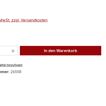
eis:
. MwSt. zzgl. Versandkosten
 Anzahl: Gib den gewünschten Wert ein 
In den Warenkorb
ttel hinzufügen
mmer:
26558