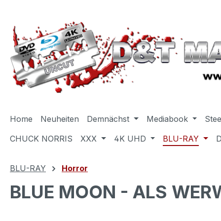
m Hauptinhalt springen
Zur Suche springen
Zur Hauptnavigation springen
Home
Neuheiten
Demnächst
Mediabook
Ste
CHUCK NORRIS
XXX
4K UHD
BLU-RAY
BLU-RAY
Horror
BLUE MOON - ALS WERW