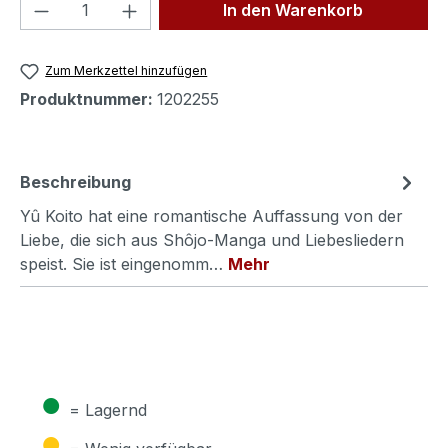
Produkt Anzahl: Gib den gewünschten We
In den Warenkorb
Zum Merkzettel hinzufügen
Produktnummer:
1202255
Beschreibung
Yû Koito hat eine romantische Auffassung von der
Liebe, die sich aus Shôjo-Manga und Liebesliedern
speist. Sie ist eingenomm…
Mehr
●
= Lagernd
●