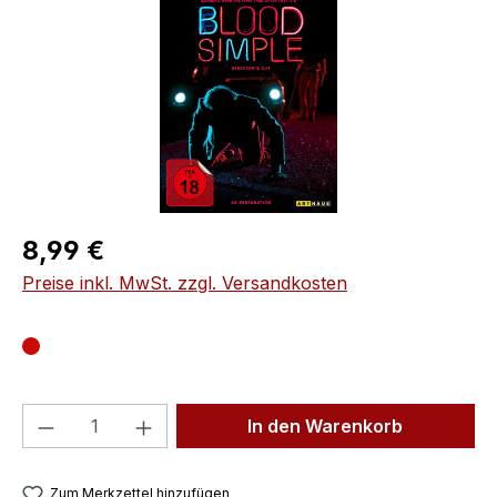
Regulärer Preis:
8,99 €
Preise inkl. MwSt. zzgl. Versandkosten
Produkt Anzahl: Gib den gewünschten We
In den Warenkorb
Zum Merkzettel hinzufügen