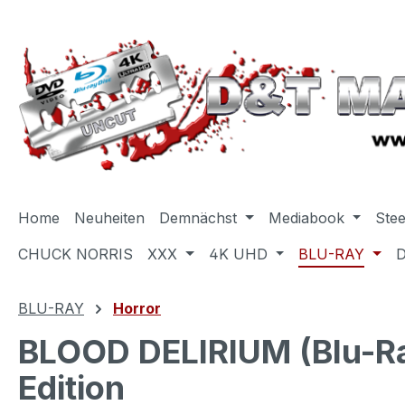
m Hauptinhalt springen
Zur Suche springen
Zur Hauptnavigation springen
Home
Neuheiten
Demnächst
Mediabook
Ste
CHUCK NORRIS
XXX
4K UHD
BLU-RAY
BLU-RAY
Horror
BLOOD DELIRIUM (Blu-Ray
Edition