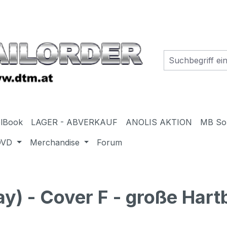
elBook
LAGER - ABVERKAUF
ANOLIS AKTION
MB So
DVD
Merchandise
Forum
) - Cover F - große Hartb