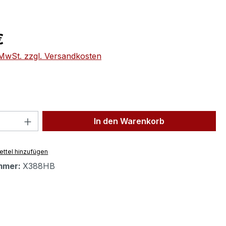
eis:
€
. MwSt. zzgl. Versandkosten
 Anzahl: Gib den gewünschten Wert ein 
In den Warenkorb
ttel hinzufügen
mmer:
X388HB