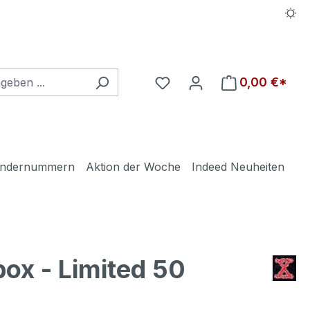
Du hast 0 Produkte auf d
0,00 €*
ndernummern
Aktion der Woche
Indeed Neuheiten
ox - Limited 50