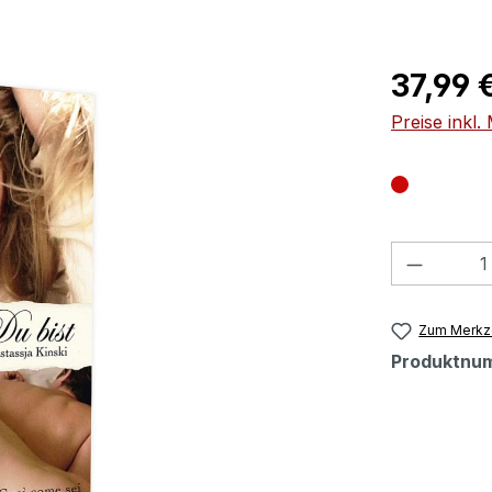
Regulärer Pr
37,99 
Preise inkl
Produkt
Zum Merkze
Produktnu