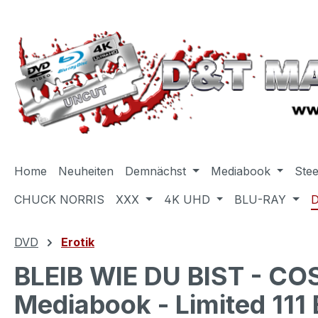
m Hauptinhalt springen
Zur Suche springen
Zur Hauptnavigation springen
Home
Neuheiten
Demnächst
Mediabook
Ste
CHUCK NORRIS
XXX
4K UHD
BLU-RAY
DVD
Erotik
BLEIB WIE DU BIST - CO
Mediabook - Limited 111 