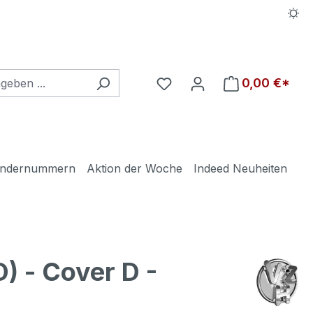
Du hast 0 Produkte auf d
0,00 €*
ndernummern
Aktion der Woche
Indeed Neuheiten
) - Cover D -