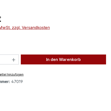
eis:
€
. MwSt. zzgl. Versandkosten
 Anzahl: Gib den gewünschten Wert ein 
In den Warenkorb
ttel hinzufügen
mmer:
47019