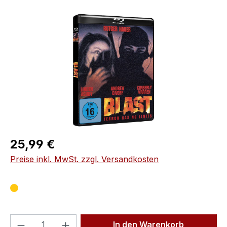
Bildergalerie überspringen
Regulärer Preis:
25,99 €
Preise inkl. MwSt. zzgl. Versandkosten
Produkt Anzahl: Gib den gewünschten We
In den Warenkorb