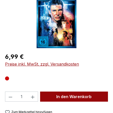
Regulärer Preis:
6,99 €
Preise inkl. MwSt. zzgl. Versandkosten
Produkt Anzahl: Gib den gewünschten We
In den Warenkorb
Zum Merkzettel hinzufügen