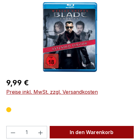
Bildergalerie überspringen
Regulärer Preis:
9,99 €
Preise inkl. MwSt. zzgl. Versandkosten
Produkt Anzahl: Gib den gewünschten We
In den Warenkorb