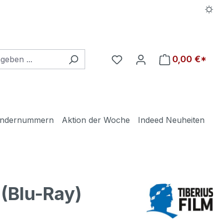
Du hast 0 Produkte auf d
0,00 €*
ndernummern
Aktion der Woche
Indeed Neuheiten
Blu-Ray)