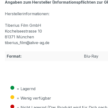
Angaben zum Hersteller (Informationspflichten zur 
Herstellerinformationen:
Tiberius Film GmbH
Kochelseestrasse 10
81371 München
tiberius_film@alive-ag.de
Format:
Blu-Ray
●
= Lagernd
●
= Wenig verfügbar
●
= Nicht Lagernd (Das Produkt wird für Dich nach 