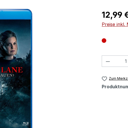
Regulärer Pr
12,99 
Preise inkl
Produkt
Zum Merkze
Produktnu