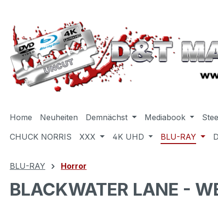
m Hauptinhalt springen
Zur Suche springen
Zur Hauptnavigation springen
Home
Neuheiten
Demnächst
Mediabook
Ste
CHUCK NORRIS
XXX
4K UHD
BLU-RAY
BLU-RAY
Horror
BLACKWATER LANE - WE