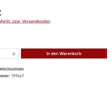
eis:
€
. MwSt. zzgl. Versandkosten
 Anzahl: Gib den gewünschten Wert ein 
In den Warenkorb
ttel hinzufügen
mmer:
199667