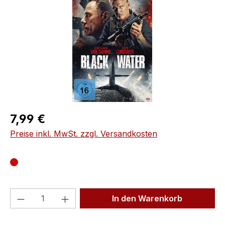
Regulärer Preis:
7,99 €
Preise inkl. MwSt. zzgl. Versandkosten
Produkt Anzahl: Gib den gewünschten We
In den Warenkorb