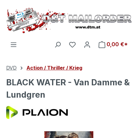
Zum Hauptinhalt springen
Du hast 0 Produkte auf d
0,00 €*
DVD
Action / Thriller / Krieg
BLACK WATER - Van Damme &
Lundgren
Bildergalerie überspringen