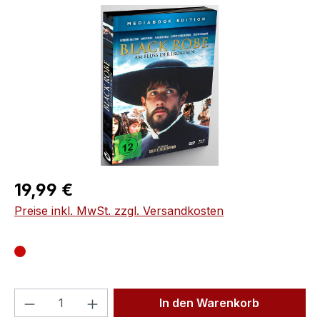
Bildergalerie überspringen
Regulärer Preis:
19,99 €
Preise inkl. MwSt. zzgl. Versandkosten
Produkt Anzahl: Gib den gewünschten We
In den Warenkorb