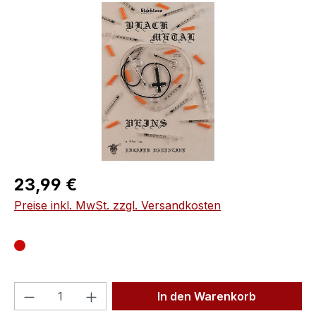
Bildergalerie überspringen
Regulärer Preis:
23,99 €
Preise inkl. MwSt. zzgl. Versandkosten
Produkt Anzahl: Gib den gewünschten We
In den Warenkorb